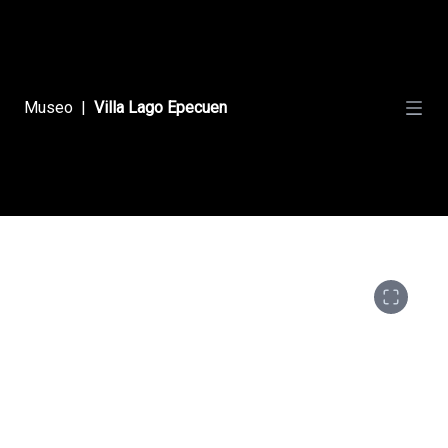
Sin Olvido
Museo
|
Villa Lago Epecuen
Pueblo Submarino