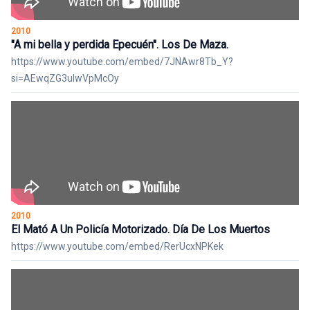
2010
"A mi bella y perdida Epecuén". Los De Maza.
https://www.youtube.com/embed/7JNAwr8Tb_Y?
si=AEwqZG3uIwVpMcOy
2010
El Mató A Un Policía Motorizado. Día De Los Muertos
https://www.youtube.com/embed/RerUcxNPKek