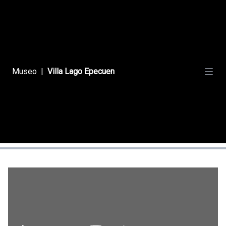
Videoclips
Películas
Museo
|
Villa Lago Epecuen
Fotógrafos
Documentales
Deportes
Promocionales
Influencers