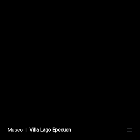
Llega El Desarrollo
Bal. y Termas de Epecuén
Museo
|
Villa Lago Epecuen