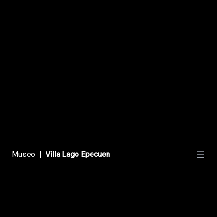
La Laguna Epecuén
Entorno Natural
Museo
|
Villa Lago Epecuen