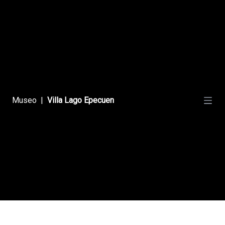
Fenómeno Natural
Explotación Minera
Museo
|
Villa Lago Epecuen