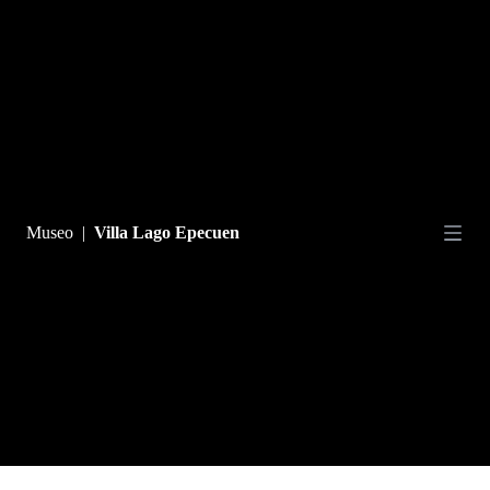
Crece La Laguna
Ciclos Naturales
Museo
|
Villa Lago Epecuen