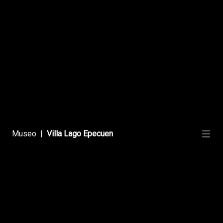
Los Grandes Hoteles
Hotel Las Delicias
Museo
|
Villa Lago Epecuen