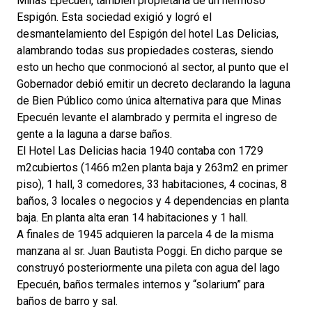
Minas Epecuen, también propietaria de un hermoso
Espigón. Esta sociedad exigió y logró el
desmantelamiento del Espigón del hotel Las Delicias,
alambrando todas sus propiedades costeras, siendo
esto un hecho que conmocionó al sector, al punto que el
Gobernador debió emitir un decreto declarando la laguna
de Bien Público como única alternativa para que Minas
Epecuén levante el alambrado y permita el ingreso de
gente a la laguna a darse baños.
El Hotel Las Delicias hacia 1940 contaba con 1729
m2cubiertos (1466 m2en planta baja y 263m2 en primer
piso), 1 hall, 3 comedores, 33 habitaciones, 4 cocinas, 8
baños, 3 locales o negocios y 4 dependencias en planta
baja. En planta alta eran 14 habitaciones y 1 hall.
A finales de 1945 adquieren la parcela 4 de la misma
manzana al sr. Juan Bautista Poggi. En dicho parque se
construyó posteriormente una pileta con agua del lago
Epecuén, baños termales internos y “solarium” para
baños de barro y sal.