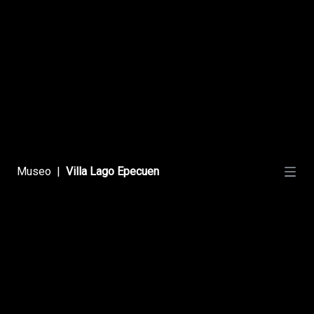
Esos Oficios Distintos
Los Embarradores
Museo
|
Villa Lago Epecuen