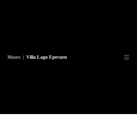
Fenómeno Natural
Explotación Minera
Museo
|
Villa Lago Epecuen