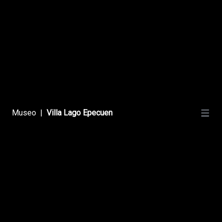
Crece La Laguna
Ciclos Naturales
Museo
|
Villa Lago Epecuen