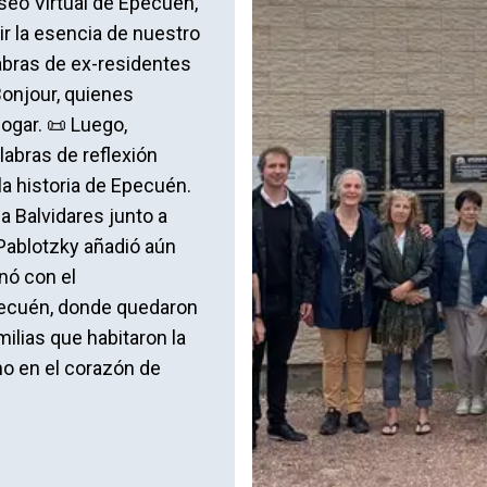
eo Virtual de Epecuén,
ir la esencia de nuestro
abras de ex-residentes
Bonjour, quienes
ogar. 📜 Luego,
labras de reflexión
la historia de Epecuén.
a Balvidares junto a
 Pablotzky añadió aún
nó con el
pecuén, donde quedaron
ilias que habitaron la
no en el corazón de