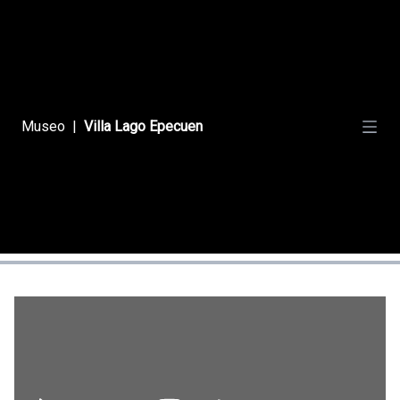
Videoclips
Películas
Museo
|
Villa Lago Epecuen
Fotógrafos
Documentales
Deportes
Promocionales
Influencers