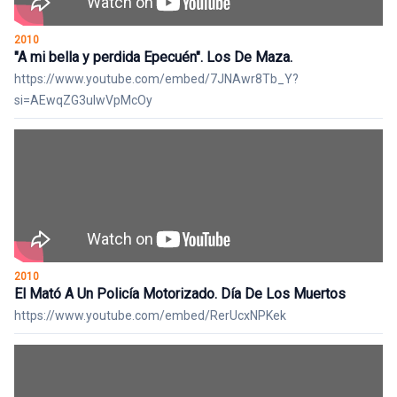
2010
"A mi bella y perdida Epecuén". Los De Maza.
https://www.youtube.com/embed/7JNAwr8Tb_Y?
si=AEwqZG3uIwVpMcOy
2010
El Mató A Un Policía Motorizado. Día De Los Muertos
https://www.youtube.com/embed/RerUcxNPKek